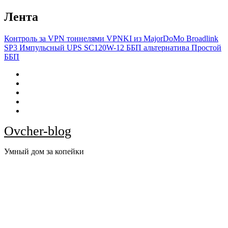
Перейти
Лента
к
содержимому
Контроль за VPN тоннелями VPNKI из MajorDoMo
Broadlink
SP3
Импульсный UPS SC120W-12
ББП альтернатива
Простой
ББП
Ovcher-blog
Умный дом за копейки